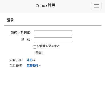
Zeuux哲思
Toggle
naviga
登录
邮箱／哲思ID
密 码
记住我的登录状态
没有注册？
注册
>>
忘记密码？
重置密码
>>