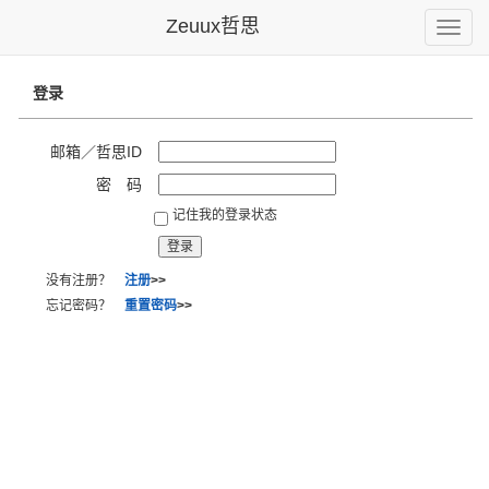
Zeuux哲思
Toggle
naviga
登录
邮箱／哲思ID
密 码
记住我的登录状态
没有注册？
注册
>>
忘记密码？
重置密码
>>