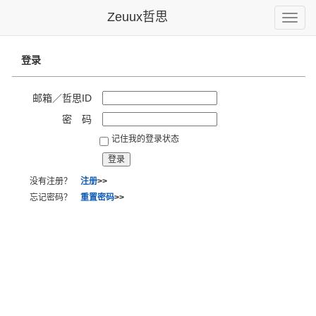
Zeuux哲思
Toggle
naviga
登录
邮箱／哲思ID
密 码
记住我的登录状态
没有注册？
注册
>>
忘记密码？
重置密码
>>