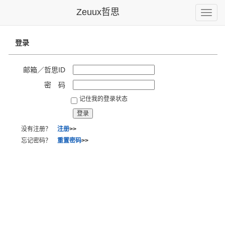
Zeuux哲思
Toggle
naviga
登录
邮箱／哲思ID
密 码
记住我的登录状态
没有注册？
注册
>>
忘记密码？
重置密码
>>