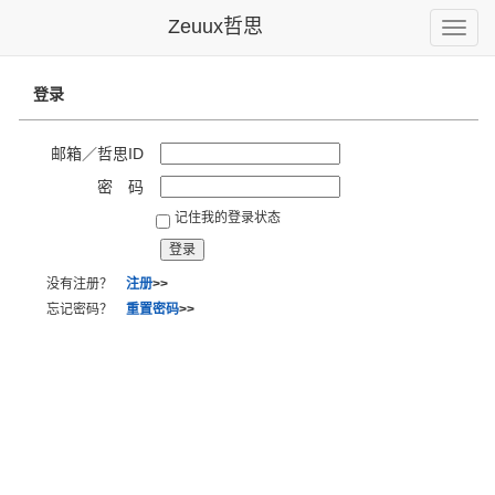
Zeuux哲思
Toggle
naviga
登录
邮箱／哲思ID
密 码
记住我的登录状态
没有注册？
注册
>>
忘记密码？
重置密码
>>