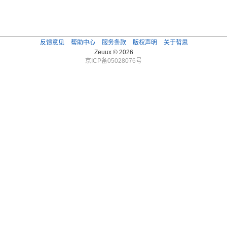
反馈意见
帮助中心
服务条款
版权声明
关于哲思
Zeuux © 2026
京ICP备05028076号