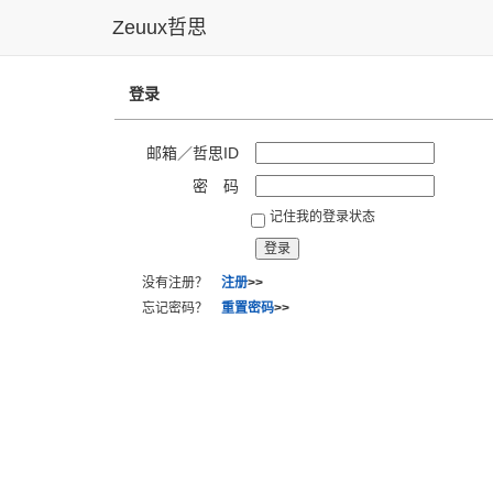
Zeuux哲思
登录
邮箱／哲思ID
密 码
记住我的登录状态
没有注册？
注册
>>
忘记密码？
重置密码
>>