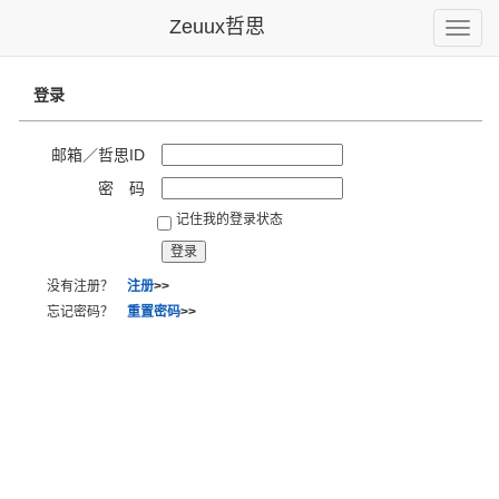
Zeuux哲思
Toggle
naviga
登录
邮箱／哲思ID
密 码
记住我的登录状态
没有注册？
注册
>>
忘记密码？
重置密码
>>