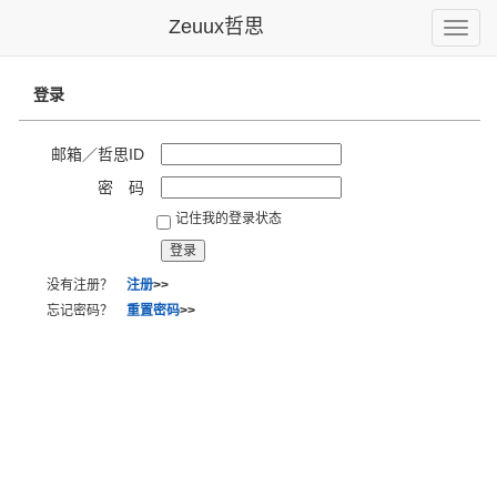
Zeuux哲思
Toggle
naviga
登录
邮箱／哲思ID
密 码
记住我的登录状态
没有注册？
注册
>>
忘记密码？
重置密码
>>