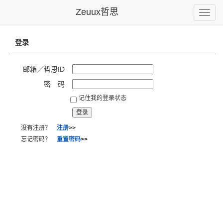
Zeuux哲思
Toggle
naviga
登录
邮箱／哲思ID
密 码
记住我的登录状态
没有注册？
注册
>>
忘记密码？
重置密码
>>