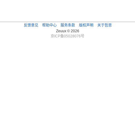
反馈意见
帮助中心
服务条款
版权声明
关于哲思
Zeuux © 2026
京ICP备05028076号