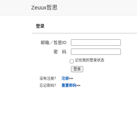
Zeuux哲思
登录
邮箱／哲思ID
密 码
记住我的登录状态
没有注册？
注册
>>
忘记密码？
重置密码
>>