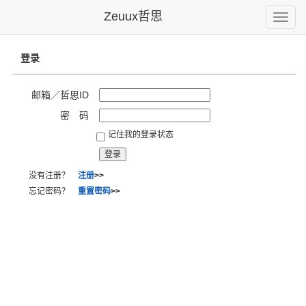
Zeuux哲思
Toggle
naviga
登录
邮箱／哲思ID
密 码
记住我的登录状态
没有注册？
注册
>>
忘记密码？
重置密码
>>