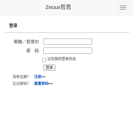
Zeuux哲思
Toggle
naviga
登录
邮箱／哲思ID
密 码
记住我的登录状态
没有注册？
注册
>>
忘记密码？
重置密码
>>