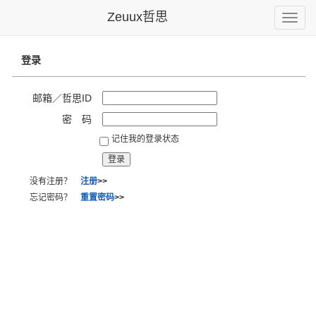
Zeuux哲思
Toggle
naviga
登录
邮箱／哲思ID
密 码
记住我的登录状态
没有注册？
注册
>>
忘记密码？
重置密码
>>