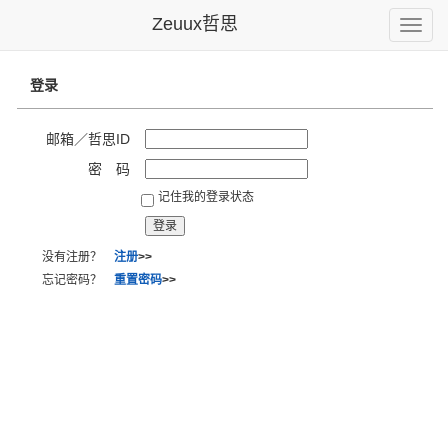
Zeuux哲思
Toggle
naviga
登录
邮箱／哲思ID
密 码
记住我的登录状态
没有注册？
注册
>>
忘记密码？
重置密码
>>