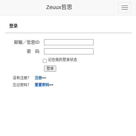
Zeuux哲思
Toggle
naviga
登录
邮箱／哲思ID
密 码
记住我的登录状态
没有注册？
注册
>>
忘记密码？
重置密码
>>