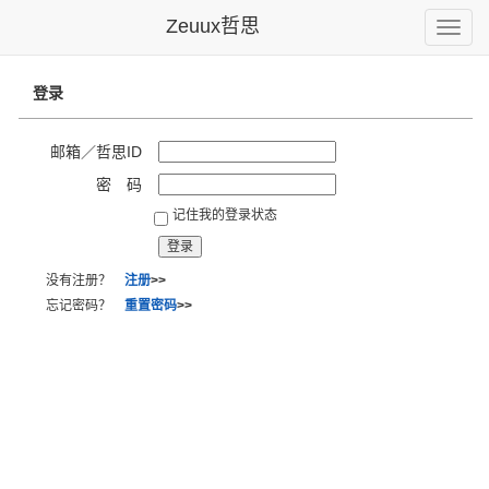
Zeuux哲思
Toggle
naviga
登录
邮箱／哲思ID
密 码
记住我的登录状态
没有注册？
注册
>>
忘记密码？
重置密码
>>