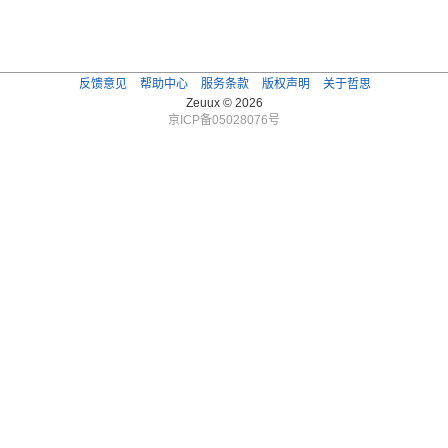
反馈意见
帮助中心
服务条款
版权声明
关于哲思
Zeuux © 2026
京ICP备05028076号