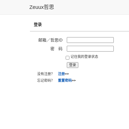
Zeuux哲思
登录
邮箱／哲思ID
密 码
记住我的登录状态
没有注册？
注册
>>
忘记密码？
重置密码
>>