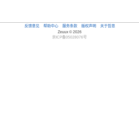
反馈意见
帮助中心
服务条款
版权声明
关于哲思
Zeuux © 2026
京ICP备05028076号