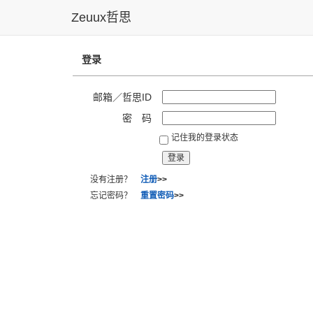
Zeuux哲思
登录
邮箱／哲思ID
密 码
记住我的登录状态
没有注册？
注册
>>
忘记密码？
重置密码
>>