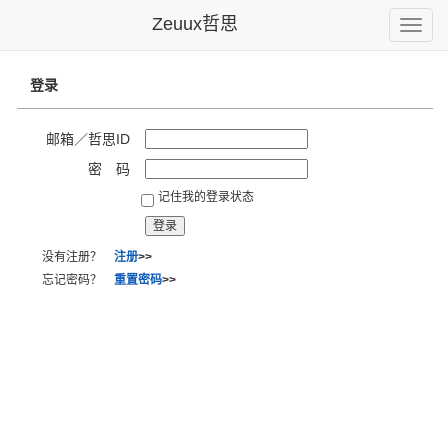
Zeuux哲思
Toggle
naviga
登录
邮箱／哲思ID
密 码
记住我的登录状态
没有注册？
注册
>>
忘记密码？
重置密码
>>