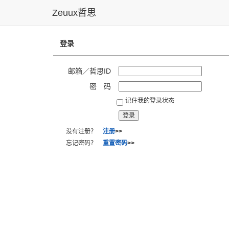
Zeuux哲思
登录
邮箱／哲思ID
密 码
记住我的登录状态
没有注册？
注册
>>
忘记密码？
重置密码
>>