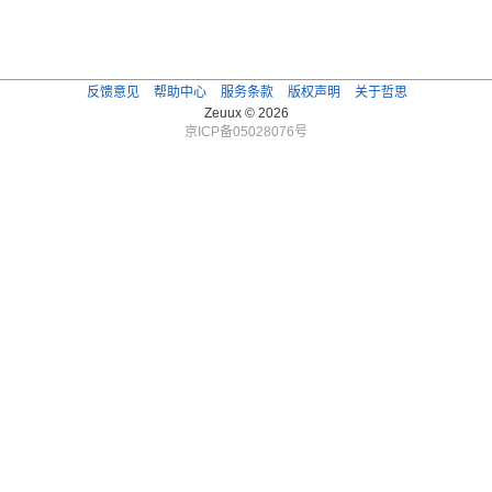
反馈意见
帮助中心
服务条款
版权声明
关于哲思
Zeuux © 2026
京ICP备05028076号