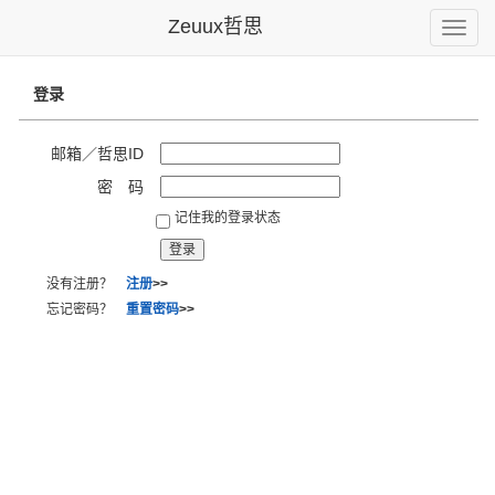
Zeuux哲思
Toggle
naviga
登录
邮箱／哲思ID
密 码
记住我的登录状态
没有注册？
注册
>>
忘记密码？
重置密码
>>