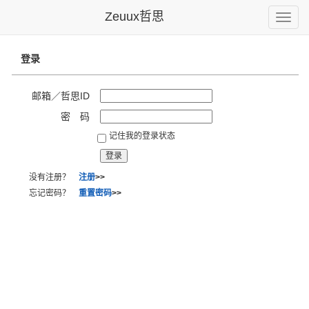
Zeuux哲思
Toggle
naviga
登录
邮箱／哲思ID
密 码
记住我的登录状态
没有注册？
注册
>>
忘记密码？
重置密码
>>