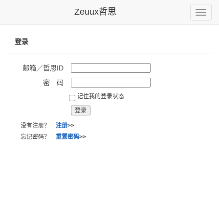
Zeuux哲思
Toggle
naviga
登录
邮箱／哲思ID
密 码
记住我的登录状态
没有注册？
注册
>>
忘记密码？
重置密码
>>