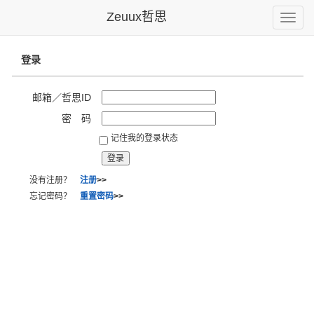
Zeuux哲思
Toggle
naviga
登录
邮箱／哲思ID
密 码
记住我的登录状态
没有注册？
注册
>>
忘记密码？
重置密码
>>