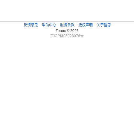
反馈意见
帮助中心
服务条款
版权声明
关于哲思
Zeuux © 2026
京ICP备05028076号