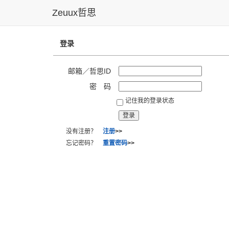
Zeuux哲思
登录
邮箱／哲思ID
密 码
记住我的登录状态
没有注册？
注册
>>
忘记密码？
重置密码
>>