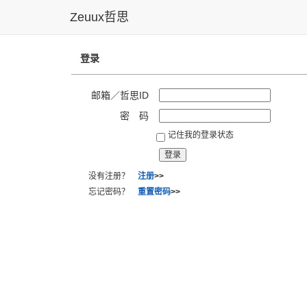
Zeuux哲思
登录
邮箱／哲思ID
密 码
记住我的登录状态
没有注册？
注册
>>
忘记密码？
重置密码
>>