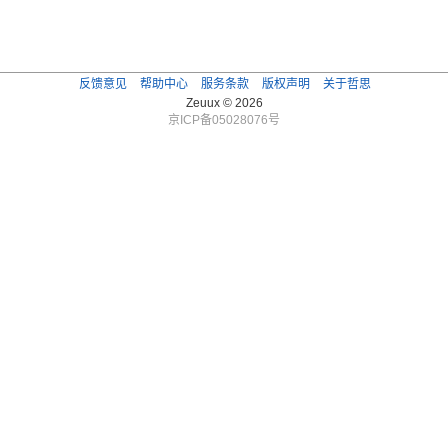
反馈意见
帮助中心
服务条款
版权声明
关于哲思
Zeuux © 2026
京ICP备05028076号