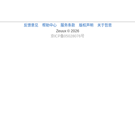
反馈意见
帮助中心
服务条款
版权声明
关于哲思
Zeuux © 2026
京ICP备05028076号