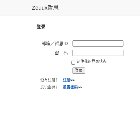
Zeuux哲思
登录
邮箱／哲思ID
密 码
记住我的登录状态
没有注册？
注册
>>
忘记密码？
重置密码
>>