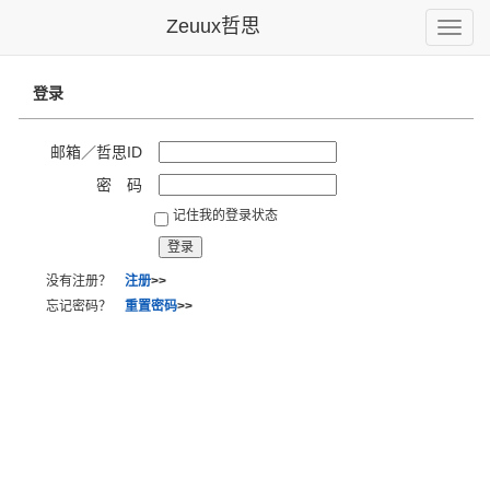
Zeuux哲思
Toggle
naviga
登录
邮箱／哲思ID
密 码
记住我的登录状态
没有注册？
注册
>>
忘记密码？
重置密码
>>