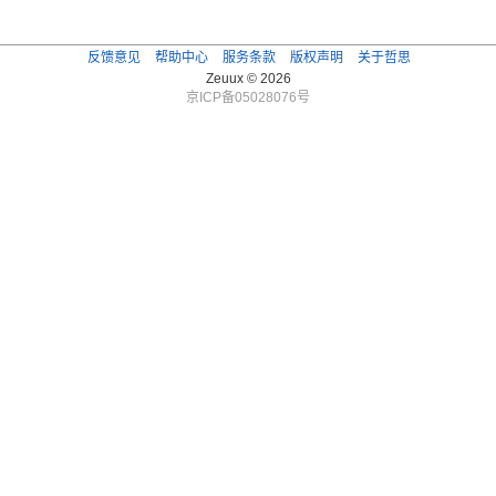
反馈意见
帮助中心
服务条款
版权声明
关于哲思
Zeuux © 2026
京ICP备05028076号