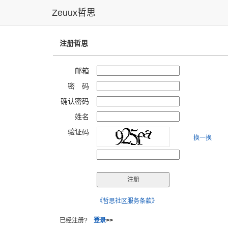
Zeuux哲思
注册哲思
邮箱
密 码
确认密码
姓名
验证码
换一换
《哲思社区服务条款》
已经注册?
登录
>>