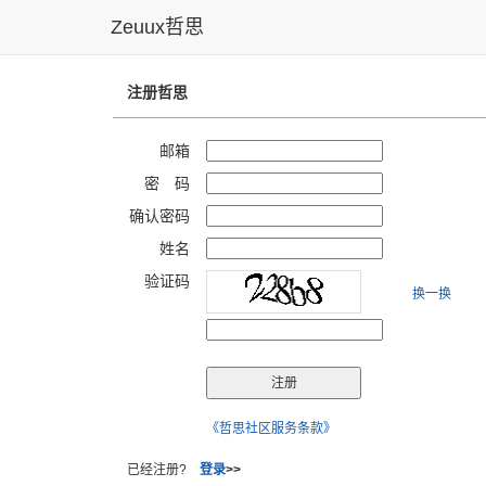
Zeuux哲思
注册哲思
邮箱
密 码
确认密码
姓名
验证码
换一换
《哲思社区服务条款》
已经注册?
登录
>>