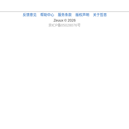
反馈意见
帮助中心
服务条款
版权声明
关于哲思
Zeuux © 2026
京ICP备05028076号