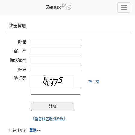
Zeuux哲思
Toggle
naviga
注册哲思
邮箱
密 码
确认密码
姓名
验证码
换一换
《哲思社区服务条款》
已经注册?
登录
>>