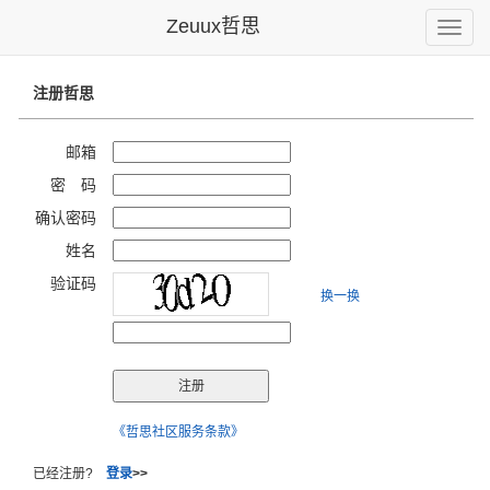
Zeuux哲思
Toggle
naviga
注册哲思
邮箱
密 码
确认密码
姓名
验证码
换一换
《哲思社区服务条款》
已经注册?
登录
>>