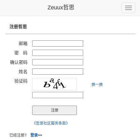
Zeuux哲思
Toggle
naviga
注册哲思
邮箱
密 码
确认密码
姓名
验证码
换一换
《哲思社区服务条款》
已经注册?
登录
>>