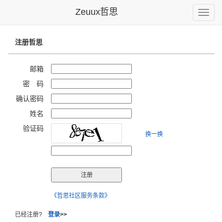
Zeuux哲思
Toggle
naviga
注册哲思
邮箱
密 码
确认密码
姓名
验证码
换一换
《哲思社区服务条款》
已经注册?
登录
>>