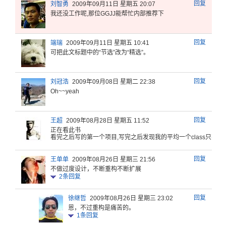
回复
刘智勇
2009年09月11日 星期五 20:07
我还没工作
呢,那位G
GJJ能帮
忙内部推荐
下
回复
端瑞
2009年09月11日 星期五 10:41
可把此文标题中的“节选”改为“精选”。
回复
刘冠浩
2009年09月08日 星期二 22:38
Oh~~yeah
回复
王超
2009年08月28日 星期五 11:52
正在看此书
看完之后
写的第一个
项目,写完
之后发现我
的平均一个
class
只有不
回复
王单单
2009年08月26日 星期三 21:56
不做过度设计，不断重构不断扩展
2
条回复
回复
徐继哲
2009年08月26日 星期三 23:02
恩，不过重构是痛苦的。
1
条回复