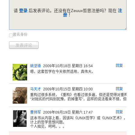
请
登录
后发表评论。还没有在Zeuux哲思注册吗？现在
注
册
！
匿名身份
发表评论
回复
姚坚锋
2009年10月18日 星期日 16:54
嗯，这套哲学在今天依然适用，真伟大。
回复
马天才
2009年10月15日 星期四 10:00
重构过很多
系统，《重
构》也看过
很多遍，但
还是觉得对
重构不入
“对拙
劣的代码别
犹豫，扔掉
重写”，这
样的说法看
来不错，但
在真
回复
曹帅军
2009年09月19日 星期六 17:47
这本书从内
容上看，因
该叫《UN
IX哲学》
或《UNI
X艺术》，
因为
计上的
哲学思想问
题。
个人
拙见，呵呵
。。。