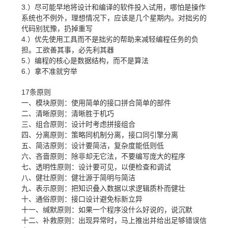
3.）尽可能早地将设计和编译的软件投入试用，哪怕是操作
系统也不例外，理想情况下，应该是几个星期内。对拙劣的
代码别犹豫，扔掉重写
4.）优先使用工具而不是拙劣的帮助来减轻编程任务的负
担。工欲善其事，必先利其器
5.）编程的核心是数据结构，而不是算法
6.）拿不准就穷举
17条原则
一、模块原则：使用简单的接口拼合简单的部件
二、清晰原则：清晰胜于机巧
三、组合原则：设计时考虑拼接组合
四、分离原则：策略同机制分离，接口同引擎分离
五、简洁原则：设计要简洁，复杂度能低则低
六、吝啬原则：除非却无它法，不要编写庞大的程序
七、透明性原则：设计要可见，以便检查和调试
八、健壮原则：健壮源于简明与简洁
九、表示原则：把知识叠入数据以求逻辑质朴而健壮
十、通俗原则：接口设计避免标新立异
十一、缄默原则：如果一个程序没什么好说的，说沉默
十二、补救原则：出现异常时，马上推出并给出足够错误信