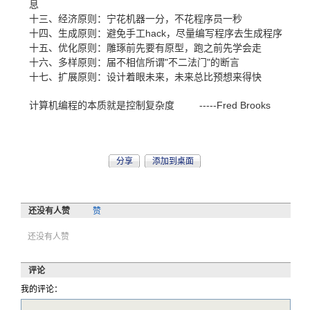
息
十三、经济原则：宁花机器一分，不花程序员一秒
十四、生成原则：避免手工hack，尽量编写程序去生成程序
十五、优化原则：雕琢前先要有原型，跑之前先学会走
十六、多样原则：届不相信所谓"不二法门"的断言
十七、扩展原则：设计着眼未来，未来总比预想来得快
计算机编程的本质就是控制复杂度 -----Fred Brooks
分享
添加到桌面
还没有人赞
赞
还没有人赞
评论
我的评论：