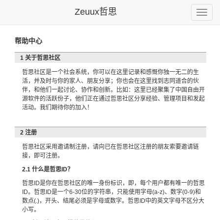
Zeuux哲思
Toggle
naviga
帮助中心
1 关于哲思社区
哲思社区是一个社会系统，你可以在这里记录和感慨你独一无二的生
活，并及时与你的家人、朋友分享；你也会在这里找到志同道合的伙
伴，和他们一起讨论、协作和创新。比如：这里已经聚集了中国自由开
源软件的活跃份子，他们正在通过哲思社区分享经验、管理项目和发起
活动。我们期待你的加入！
2 注册
哲思社区采用邀请制注册，请向已在哲思社区注册的朋友索要邀请链
接，即可注册。
2.1 什么是哲思ID？
哲思ID是你在哲思社区的唯一身份标识，即，每个用户都有唯一的哲思
ID。哲思ID是一个6-30位的字符串，只能使用字母(a-z)、数字(0-9)和
数点(.)，开头、结尾必须是字母或数字。哲思ID中的英文字母不区分大
小写。