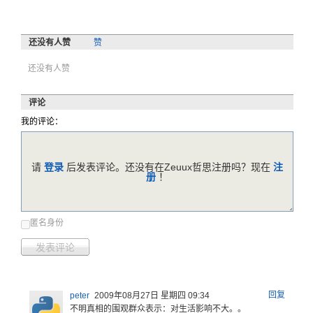
还没有人赞
赞
还没有人赞
评论
我的评论：
请
登录
后发表评论。还没有在Zeuux哲思注册吗？现在
注
册
！
匿名身份
发表评论
回复
peter
2009年08月27日 星期四 09:34
不明真相的
围观群众表
示：对生活
影响不大。
。