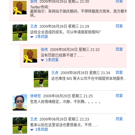
回复
翁伟
2009年08月26日 星期三 21:30
Twitt
er传闻：
最新指示
：各网站于
国庆期间，
不得转载南
方周末、南
方都市报、
转。
回复
王虎
2009年08月26日 星期三 21:29
这给企业造
成的损失，
可以申请国
家赔偿吗？
2
条回复
回复
翁伟
2009年08月26日 星期三 21:32
没有罚款已经算不错了……
1
条回复
回复
王虎
2009年08月26日 星期三 21:34
这也难怪 MS 等大公司不在中国提供本地服务……
回复
徐继哲
2009年08月26日 星期三 21:25
哲思人民情
绪稳定，冷
静，不折腾
。。。。。
回复
王虎
2009年08月26日 星期三 21:23
看来以后在这里说话也要悠着点，不然……
3
条回复