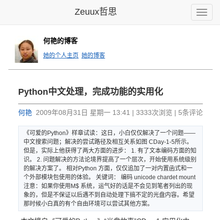
Zeuux哲思
Toggle
naviga
何艳的博客
她的个人主页
她的博客
Python中文处理，完成功能的实用化
何艳
2009年08月31日 星期一 13:41 | 3333次浏览 | 5条评论
《可爱的P
ython
》样章试读
：这日，小
白仅仅解决
了一个问题
——
中文搜
索问题；解
决的尝试路
径及相互关
系如图 CDay-
1-5所示
。
但是，实
际上他获得
了两大方面
的进步： 1. 有了文本编码方面的知
识。 2. 问题解决的
方法论境界
提高了一个
层次，开始
使用系统级
别
的解决方
案了。 相对Python 方面，仅仅
追加了一对
内置函式和
一
个外部模
块包使用的
体验。 关键词： 编码 unicode chardet mount
注意：如果你使用M$ 系统，运气
好的话是不
会见到笔者
列出的现
象
的，但是不
保证以后遇
不到自动处
理下搞不定
的光盘内容
。希望
那时
候小白真的
有个自由环
境可以尝试
其他方案。