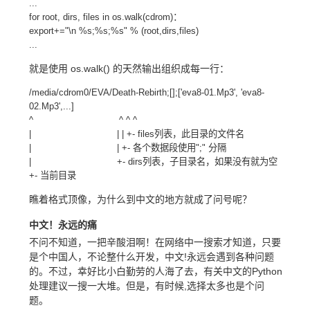
...
for root, dirs, files in os.walk(cdrom)：
export+="\n %s;%s;%s" % (root,dirs,files)
...
就是使用 os.walk() 的天然输出组织成每一行：
/media/cdrom0/EVA/Death-Rebirth;[];['eva8-01.Mp3', 'eva8-
02.Mp3',...]
^ ^ ^ ^
| | | +- files列表，此目录的文件名
| | +- 各个数据段使用";" 分隔
| +- dirs列表，子目录名，如果没有就为空
+- 当前目录
瞧着格式顶像，为什么到中文的地方就成了问号呢？
中文！永远的痛
不问不知道，一把辛酸泪啊！在网络中一搜索才知道，只要
是个中国人，不论整什么开发，中文!永远会遇到各种问题
的。不过，幸好比小白勤劳的人海了去，有关中文的Python
处理建议一搜一大堆。但是，有时候,选择太多也是个问
题。