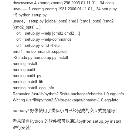
drwxrwxrwx 4 zoomq zoomq 296 2006-01-11 01：34 docs
-rwx------ 1 zoomq zoomq 1981 2006-01-11 01：34 setup.py
~$ python setup.py
usage： setup.py [global_opts] cmd1 [cmd1_opts] [cmd2
[cmd2_opts] ...]
or： setup.py --help [cmd1 cmd2 ...]
or： setup.py --help-commands
or： setup.py cmd –help
error： no commands supplied
~$ sudo python setup.py install
running install
running build
running build_py
running install_lib
running install_egg_info
Removing /usr/lib/python2.5/site-packages/chardet-1.0.egg-info
Writing /usr/lib/python2.5/site-packages/chardet-1.0.egg-info
so easy! 好像使用了类似小白已经完成的交互式提醒呀！
看来所有Python 的软件都可以通过python setup.py install
进行安装！