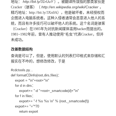
http://bit.ly/31rUuY
地址：
）。被翻译所误指的那类家伙是
http://en.wikipedia.org/wiki/Cracker
Cracker（骇客）（
，
精巧地址：http://bit.ly/3Xx0A），他是破坏者，未经授权而
企图进入电脑系统者。这种入侵者通常会恶意进入他人的系
统，而且有许多技巧可以破坏他人的系统。这个名词是骇客
（Cracker）在1985年为对抗新闻媒体滥用hacker而提出的。
1981~1982年前，曾有人推动使用“毛虫”代表Cracker，但并
未成功。
改善数据结构
查询是可以了，但是，使用默认的列表打印格式来存储和汇
报实在不咋的，想修改修改，于是
#cdctools.py...
def formatCDinfo(root,dirs,files)：
export = "\n"+root+"\n"
for d in dirs：
export+= "-d "+root+_smartcode(d)+"\n"
for f in files：
export+= "-f %s %s \n" % (root,_smartcode(f))
export+= "="*70
return export