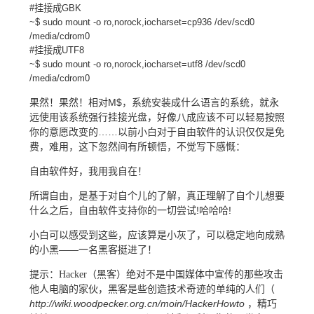
#挂接成GBK
~$ sudo mount -o ro,norock,iocharset=cp936 /dev/scd0
/media/cdrom0
#挂接成UTF8
~$ sudo mount -o ro,norock,iocharset=utf8 /dev/scd0
/media/cdrom0
果然！果然！相对M$，系统安装成什么语言的系统，就永
远使用该系统强行挂接光盘，好像八成应该不可以轻易按照
你的意愿改变的……以前小白对于自由软件的认识仅仅是免
费，难用，这下忽然间有所顿悟，不觉写下感慨：
自由软件好，我用我自在！
所谓自由，是基于对自个儿的了解，真正理解了自个儿想要
什么之后，自由软件支持你的一切尝试!哈哈哈!
小白可以感受到这些，应该算是小灰了，可以稳定地向成熟
的小黑——一名黑客挺进了！
提示：Hacker（黑客）绝对不是中国媒体中宣传的那些攻击
他人电脑的家伙，黑客是些创造技术奇迹的单纯的人们（
http://wiki.woodpecker.org.cn/moin/HackerHowto
，精巧