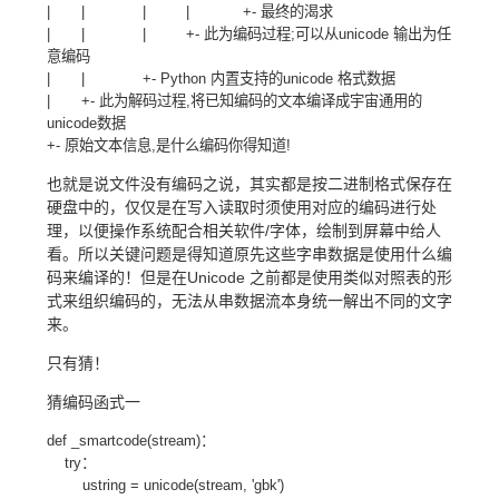
| | | | +- 最终的渴求
| | | +- 此为编码过程;可以从unicode 输出为任
意编码
| | +- Python 内置支持的unicode 格式数据
| +- 此为解码过程,将已知编码的文本编译成宇宙通用的
unicode数据
+- 原始文本信息,是什么编码你得知道!
也就是说文件没有编码之说，其实都是按二进制格式保存在
硬盘中的，仅仅是在写入读取时须使用对应的编码进行处
理，以便操作系统配合相关软件/字体，绘制到屏幕中给人
看。所以关键问题是得知道原先这些字串数据是使用什么编
码来编译的！但是在Unicode 之前都是使用类似对照表的形
式来组织编码的，无法从串数据流本身统一解出不同的文字
来。
只有猜！
猜编码函式一
def _smartcode(stream)：
try：
ustring = unicode(stream, 'gbk')