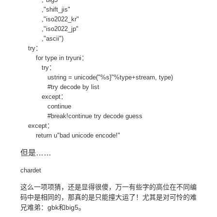
,"shift_jis"
,"iso2022_kr"
,"iso2022_jp"
,"ascii")
try：
for type in tryuni：
try：
ustring = unicode("%s}"%type+stream, type)
#try decode by list
except：
continue
#break!continue try decode guess
except：
return u"bad unicode encode!"
但是……
chardet
这么一项项猜，还是显得很傻，万一有些字的高位在不同编
码中是相同的，那真的是只能撞大运了！尤其是对可怜的难
兄难弟：gbk和big5。