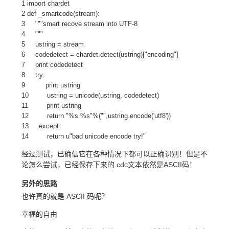
1 import chardet
2 def _smartcode(stream):
3 """smart recove stream into UTF-8
4 """
5 ustring = stream
6 codedetect = chardet.detect(ustring)["encoding"]
7 print codedetect
8 try:
9 print ustring
10 ustring = unicode(ustring, codedetect)
11 print ustring
12 return "%s %s"%("",ustring.encode('utf8'))
13 except:
14 return u"bad unicode encode try!"
经过测试，已确信它在各种情况下都可以正确识别！但是不
论怎么尝试，已经保存下来的.cdc文本依然是ASCII码！
另外的思路
也许真的就是 ASCII 码呢？
幸福的自由