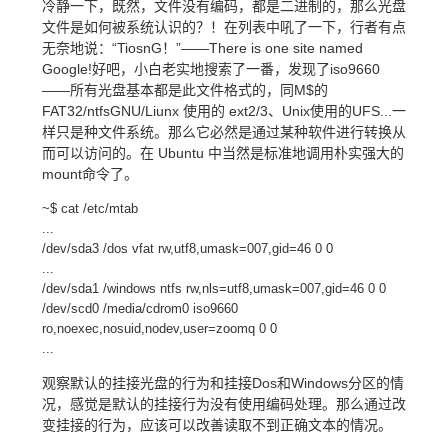
冷静一下，既然，文件没有编码，都是二进制的，那么光盘
文件是如何被系统认识的？！在列表中吼了一下，行者有点
无奈地说：“TiosnG！”——There is one site named
Google!好吧，小白老实地搜索了一番，发现了iso9660
——所有光盘基本都是此文件格式的，同M$的
FAT32/ntfsGNU/Liunx 使用的 ext2/3、Unix使用的UFS...一
样只是种文件系统。那么它必然是通过某种软件进行转换从
而可以访问的。在 Ubuntu 中当然是标准地调用朴实强大的
mount命令了。
~$ cat /etc/mtab
...
/dev/sda3 /dos vfat rw,utf8,umask=007,gid=46 0 0
...
/dev/sda1 /windows ntfs rw,nls=utf8,umask=007,gid=46 0 0
/dev/scd0 /media/cdrom0 iso9660
ro,noexec,nosuid,nodev,user=zoomq 0 0
...
观察默认的挂接光盘的行为和挂接Dos和Windows分区的情
况，感觉是默认的挂接行为没有使用编码处理。那么通过改
变挂接的行为，应该可以改善读取不到正确文本的情况。