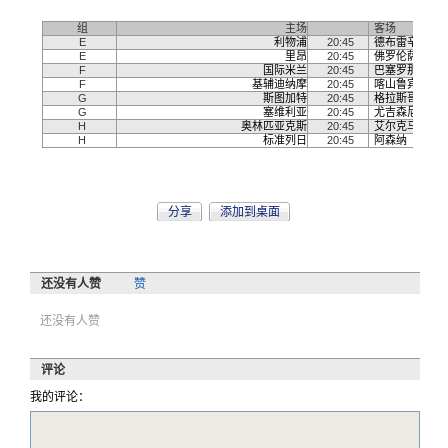
比赛日 1 - 2009年9月16日
组
主场
客场
E
利物浦
20:45
德布雷辛
E
里昂
20:45
佛罗伦萨
F
国际米兰
20:45
巴塞罗那
F
基辅迪纳摩
20:45
喀山鲁宾
G
斯图加特
20:45
格拉斯哥流浪
G
塞维利亚
20:45
尤吉森尼瓦拉
H
奥林匹亚克斯
20:45
艾尔克马尔
H
标准列日
20:45
阿森纳
分享
添加到桌面
还没有人赞
赞
还没有人赞
评论
我的评论：