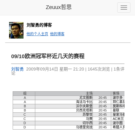
Zeuux哲思
Toggle
naviga
刘智勇的博客
他的个人主页
他的博客
09/10欧洲冠军杯近几天的赛程
刘智勇
2009年09月14日 星期一 21:20 | 1645次浏览 | 1条评
论
比赛日 1 - 2009年9月15日
组
主场
客场
A
尤文图斯
20:45
波尔多
A
海法马卡比
20:45
拜仁慕尼黑
B
沃尔夫斯堡
20:45
莫斯科中央陆
B
贝西克塔斯
20:45
曼联
C
苏黎世
20:45
皇家马德里
C
马赛
20:45
AC米兰
D
切尔西
20:45
波尔图
D
马德里竞技
20:45
希腊人竞技