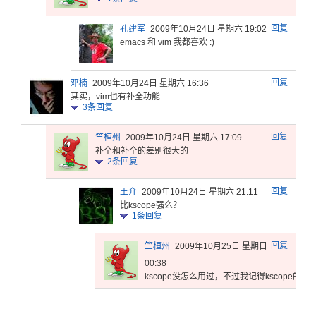
回复
孔建军
2009年10月24日 星期六 19:02
emacs 和 vim 我都喜欢 :)
回复
邓楠
2009年10月24日 星期六 16:36
其实，vim也有补全功能……
3
条回复
回复
竺桓州
2009年10月24日 星期六 17:09
补全和补全的差别很大的
2
条回复
回复
王介
2009年10月24日 星期六 21:11
比kscope强么？
1
条回复
回复
竺桓州
2009年10月25日 星期日
00:38
kscop
e没怎么用
过，不过我
记得ksc
ope的主
反馈意见
帮助中心
服务条款
版权声明
关于哲思