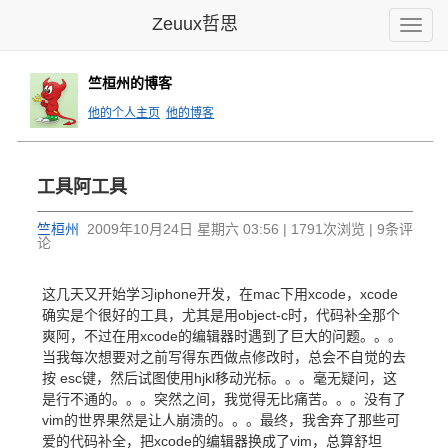
Zeuux哲思
Toggle
naviga
竺桓州的博客
他的个人主页
他的博客
工具阿工具
竺桓州
2009年10月24日 星期六 03:56 | 1791次浏览 | 9条评
论
这几天又开始学习iphone开发，在mac下用xcode，xcode
确实是个很好的工具，尤其是用object-c时，代码补全那个
爽阿，不过在用xcode的编辑器时遇到了巨大的问题。。。
当我每次想要对之前写得东西做点修改时，总会不自觉的去
按 esc键，然后试图使用hjkl移动光标。。。毫无疑问，这
是行不通的。。。突然之间，我觉得无比痛苦。。。没有了
vim的世界果然是让人崩溃的。。。最终，我舍弃了那些可
爱的代码补全，把xcode的编辑器换成了vim，总算舒坦