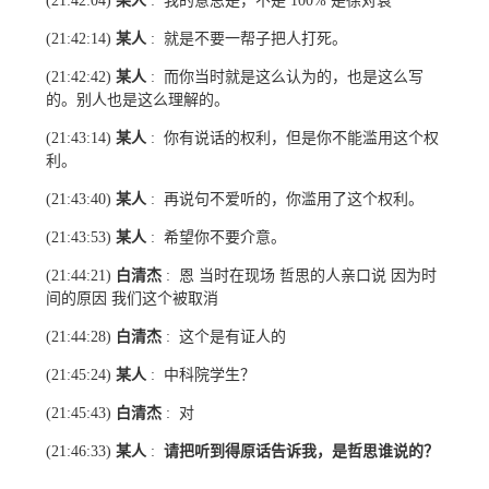
某人
我的意思是，不是
是徐对袁
(21:42:04)
:
100%
某人
就是不要一帮子把人打死。
(21:42:14)
:
某人
而你当时就是这么认为的，也是这么写
(21:42:42)
:
的。别人也是这么理解的。
某人
你有说话的权利，但是你不能滥用这个权
(21:43:14)
:
利。
某人
再说句不爱听的，你滥用了这个权利。
(21:43:40)
:
某人
希望你不要介意。
(21:43:53)
:
白清杰
恩 当时在现场 哲思的人亲口说 因为时
(21:44:21)
:
间的原因 我们这个被取消
白清杰
这个是有证人的
(21:44:28)
:
某人
中科院学生？
(21:45:24)
:
白清杰
对
(21:45:43)
:
某人
请把听到得原话告诉我，是哲思谁说的？
(21:46:33)
: