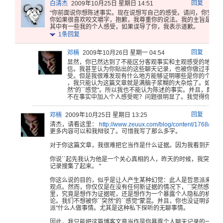
回复
白清杰
2009年10月25日 星期日 14:51
“你前面说
你想陈述事
实。现在说
想写自己的
感受。请问
，你究竟
你如果很
喜欢咬文嚼
字，抱歉，
我尊重你的
说法。我的
主旨是陈述
其
中有一些我
的个人感受
，如果误导
了你，我表
示道歉。
1
条回复
回复
邓楠
2009年10月26日 星期一 04:54
显然，你已
然达到了不
能区分客观
事实和主观
感受的地步
。
信。我甚至
认为你贴出
的这些聊天
记录，也被
你做过手脚
。
受。但是我
很难发现有
什么地方能
够证明哪些
是你的个人
感
，我只能认
为这篇文章
就是满脑子
浆糊的大杂
烩了。如果
你
然''的`
`感觉''
。所以我也
不能认为陈
述的事实。
并且，既然
不
在事实中加
入个人感受
呢？问题很
明显了。我
觉得你没必
回复
邓楠
2009年10月25日 星期日 13:25
清杰，请看这里：
http:
//www
.zeuu
x.com
/blog
/cont
ent/1
768/
我在
更多内容可以和我辩驳了。可惜我写了那么多字。
对于你这篇文章，我很难把它当作是什么证据。因为我看到开头，
你说``起先我认为他是一个关心真相的人，昨天的时候，我突然
记录搜集了起来。 ''
你这么说的目的，似乎是让人产生某种幻觉：此人是哲思派来的。
观点。然而，你仅仅是在没有任何新证据的情况下，``突然感觉''到
里，究竟是想作为证据呢，还是想作为一个暴露个人隐私的机会？
论。我们不想被你``突然''的``感觉''蒙混。并且，你也没证明说此
派''什么人做事情。尤其是这种私下探听的无聊事情。
因此，我只能把这篇博客文章当作是你暴露个人聊天记录的一个小