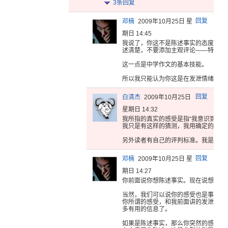
3
条回复
回复
邓楠
2009年10月25日 星
期日 14:45
我说了，你
这不是陈述
事实的态度
。你
述清楚，
不要添加主
观评论——
特别是
这一
点是中学作
文的基本技
能。
所
以我只能认
为你这是在
发泄情绪。
回复
白清杰
2009年10月25日
星期日 14:32
我所指的真
实的感受是
指“我意识
到此人
我只是
有这样的猜
测，我用确
定的语气
另
外读者有自
己的评判标
准。我是否
提
回复
邓楠
2009年10月25日 星
期日 14:27
你前面说你
想陈述事实
。现在说想
写自
当然，我们
可以说你的
感受也是事
实的
你所谓的
感受，和我
前面讲的发
泄情绪
多有用
的信息了。
如果是
陈述事实，
那么你突然
的感觉，