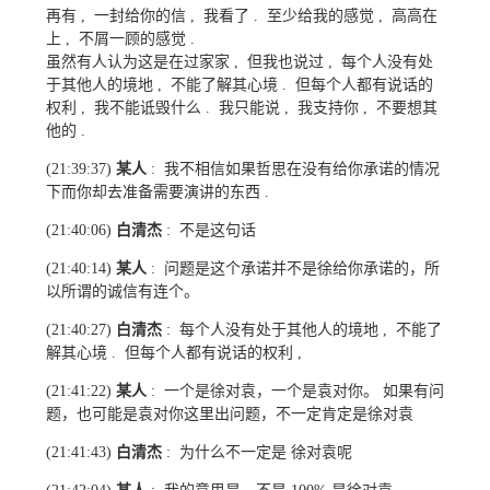
再有
一封给你的信
我看了
至少给我的感觉
高高在
,
,
.
,
上
不屑一顾的感觉
,
.
虽然有人认为这是在过家家
但我也说过
每个人没有处
,
,
于其他人的境地
不能了解其心境
但每个人都有说话的
,
.
权利
我不能诋毁什么
我只能说
我支持你
不要想其
,
.
,
,
他的
.
某人
我不相信如果哲思在没有给你承诺的情况
(21:39:37)
:
下而你却去准备需要演讲的东西
.
白清杰
不是这句话
(21:40:06)
:
某人
问题是这个承诺并不是徐给你承诺的，所
(21:40:14)
:
以所谓的诚信有连个。
白清杰
每个人没有处于其他人的境地
不能了
(21:40:27)
:
,
解其心境
但每个人都有说话的权利
.
,
某人
一个是徐对袁，一个是袁对你。 如果有问
(21:41:22)
:
题，也可能是袁对你这里出问题，不一定肯定是徐对袁
白清杰
为什么不一定是 徐对袁呢
(21:41:43)
: