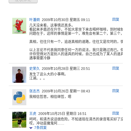
回复
叶潘炯
2009年10月30日 星期五 09:11
几天没来看
，这事情还
真多。
看
起来矛盾还
在升华，不
如大家坐下
来去喝杯咖
啡，到时候
就什么
问
题在于，这
样的事情是
第一个，难
免会有第二
个，第三个
，谁知
真相，
往往只有一
个，追逐真
相的道路，
往往又是坎
坷的，慎之
以上言
论不代表我
同意任何一
方的说法，
我只是路过
而已。但是
人
许
你觉得对方
是别人的道
具的时候，
自己也成为
了某人的道
具。
遇事
需要冷静
回复
史荣久
2009年10月28日 星期三 20:51
发生了这么大的小事啊。
江湖。。。
回复
张志杰
2009年10月26日 星期一 08:43
我相信哲思，相信继哲，嗯
回复
王虎
2009年10月25日 星期日 16:51
呵呵，和清
杰说话很危
险，不知道
现在清杰的
录音笔买好
了没有。
哎，冲动是
魔鬼阿……
7
条回复