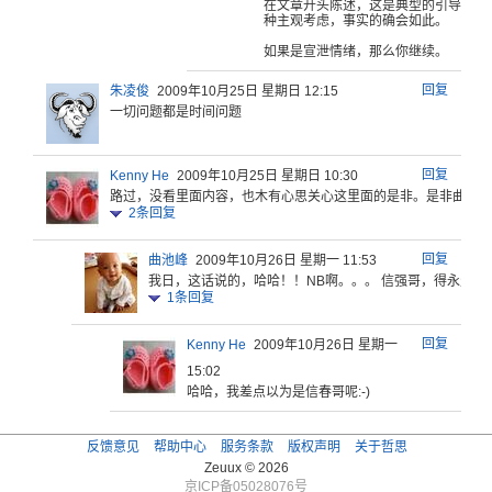
在文
章开头陈述
，这是典型
的引导型文
种
主观考虑，
事实的确会
如此。
如果是宣泄
情绪，那么
你继续。
回复
朱凌俊
2009年10月25日 星期日 12:15
一切问题都是时间问题
回复
Kenny He
2009年10月25日 星期日 10:30
路过，没看
里面内容，
也木有心思
关心这里面
的是非。是
非曲折，
2
条回复
回复
曲池峰
2009年10月26日 星期一 11:53
我日，这话说的，哈哈！！NB啊。。。 信强哥，得永生！
1
条回复
回复
Kenny He
2009年10月26日 星期一
15:02
哈哈，我差点以为是信春哥呢:-)
反馈意见
帮助中心
服务条款
版权声明
关于哲思
Zeuux © 2026
京ICP备05028076号