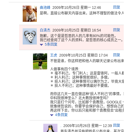
回复
曲池峰
2009年10月26日 星期一 12:46
是啊，直接
公布聊天内
容出来，这
种不理智的
做法令人喷
饭
回复
白清杰
2009年10月25日 星期日 16:54
抱歉，这个
是是哲思的
人的几率有
80%的可
能性。
我
已经查阅了
这个人的资
料，是哲思
的核心成员
之一。
5
条回复
回复
王虎
2009年10月25日 星期日 17:04
不管是谁，
你这样把和
他人的聊天
记录公布出
来，是
人
做事有四个
境界:
＊
毫不利己，
专门利人；
这是雷锋阿
，一般人都
作
＊ 利人利己；这种事情就很好，多做。
＊ 损人利己；
这种事情可
以偶尔为之
，毕竟大家
都
＊ 损人不利己
；这种事情
最好不要做
。
而你
这几天一直
在做这种“
损人不利己
”的事情，
我真
中科院
很神圣么？
北大教授很
神圣吗？
我只是打个
问号，比如
那个袁教授
，GOOG
LE 一下
就像继
哲说的，你
要学会保护
自己，想想
自己的职业
再
这样下去，
你以后只能
和那个袁教
授去“出租
多样
4
条回复
回复
.
2009年10月26日 星期一 12:39
首先清杰并
没有把姓名
公布出来，
其次没有证