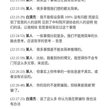
某人
其实这个事情也让我有很多思考。
(22:23:10)
:
某人
很多事情我们想的都太简单。
(22:23:19)
:
白清杰
我不是假设袁萌
没有问题 而是见
(22:23:29)
:
100%
到了哲思的人的说明 见到了中科院开源协会的人的说明 他
们的话，让我相信 哲思曾经答应过这个事情
某人
一些事情比较复杂，我们不能用简单的头
(22:24:53)
:
脑去思考，应该哲学的思考
哲思
--
某人
很多事情是不能去简单推理的。
(22:25:15)
:
某人
比如，我看到你的博文，我觉得你不会专
(22:25:59)
:
门写这么多文章，来说谎。
某人
但事实上你传单的一些信息是不真实，或
(22:26:23)
:
者没有论证的。
某人
你的目的不是欺骗我，但结果是我被‘欺
(22:26:48)
:
骗’了。
白清杰
说了这么多 你认为我在欺骗你 我也没
(22:27:23)
:
有办法