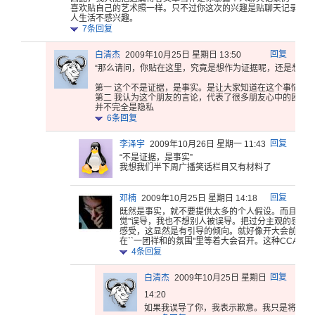
喜欢贴自己的艺术照一样。只不过你这次的兴趣是贴聊天记录。倘
人生活不感兴趣。
7
条回复
回复
白清杰
2009年10月25日 星期日 13:50
“那么请问
，你贴在这
里，究竟是
想作为证据
呢，还是想
作
第一 这个不是证
据，是事实
。是让大家
知道在这个
事情过
第二 我认为这个
朋友的言论
，代表了很
多朋友心中
的困惑
并
不完全是隐
私
6
条回复
回复
李泽宇
2009年10月26日 星期一 11:43
“不是证据
，是事实”
我想我们
半下周广播
笑话栏目又
有材料了
回复
邓楠
2009年10月25日 星期日 14:18
既然是事实
，就不要提
供太多的个
人假设。而
且是严
觉''误导
，我也不想
别人被误导
。把过分主
观的感受
感受
，这显然是
有引导的倾
向。就好像
开大会前，
天
在``一
团祥和的氛
围''里等
着大会召开
。这种CC
AV的
4
条回复
回复
白清杰
2009年10月25日 星期日
14:20
如果我误导
了你，我表
示歉意。我
只是将我的