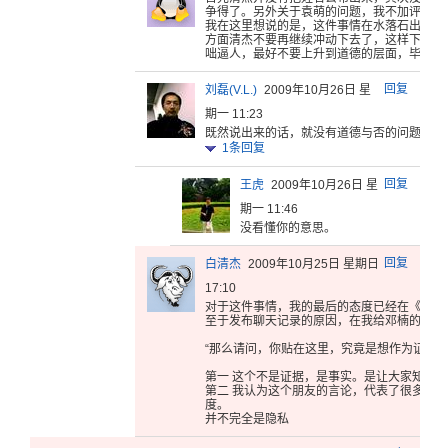
争
得了。另外
关于袁萌的
问题，我不
加评论，
我在这
里想说的是
，这件事情
在水落石出
之前
方面清杰
不要再继续
冲动下去了
，这样下去
对
咄逼人，最
好不要上升
到道德的层
面，毕竟有
回复
刘磊(V.L.)
2009年10月26日 星
期一 11:23
既然说出来
的话，就没
有道德与否
的问题了，
1
条回复
回复
王虎
2009年10月26日 星
期一 11:46
没看懂你的意思。
回复
白清杰
2009年10月25日 星期日
17:10
对于这件事
情，我的最
后的态度已
经在《名与
至于
发布聊天记
录的原因，
在我给邓楠
的回复
“那么请
问，你贴在
这里，究竟
是想作为证
据
第一
这个不是证
据，是事实
。是让大家
知道在
第二 我认为这个
朋友的言论
，代表了很
多朋友
度。
并
不完全是隐
私