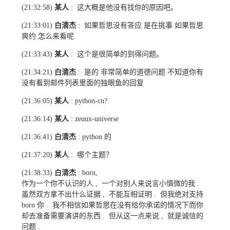
某人
这大概是他没有找你的原因吧。
(21:32:58)
:
白清杰
如果哲思没有答应 是在挑事 如果哲思
(21:33:01)
:
爽约 怎么来看呢
某人
这个是很简单的到得问题。
(21:33:43)
:
白清杰
是的 非常简单的道德问题 不知道你有
(21:34:21)
:
没有看到邮件列表里面的独眼鱼的回复
某人
(21:36:05)
: python-cn?
某人
(21:36:14)
: zeuux-universe
白清杰
的
(21:36:41)
: python
某人
哪个主题？
(21:37:20)
:
白清杰
(21:38:33)
: born,
作为一个你不认识的人
一个对别人来说言小慎微的我
,
.
虽然双方拿不出什么证据
不能互相证明
但我绝对支持
,
.
你
我不相信如果哲思在没有给你承诺的情况下而你
born
.
却去准备需要演讲的东西
但从这一点来说
就是诚信的
.
,
问题
.