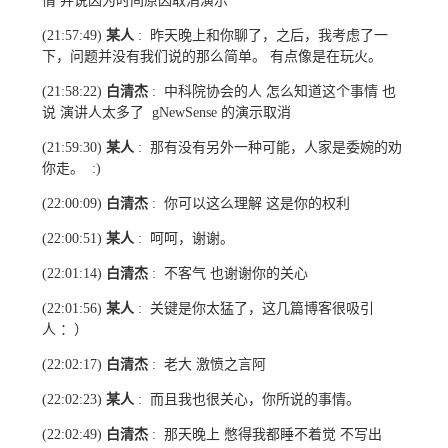
情 并说因为时间原因取消演示
某人
昨天晚上和你聊了，之后，我考虑了一
(21:57:49)
:
下，问题并没有我们说的那么简单。 有点像是在玩火。
白清杰
中科院协会的人 怎么知道这个事情 也
(21:58:22)
:
说 演讲人太多了
的演示取消
gNewSense
某人
那有没有另外一种可能，人家是委婉的劝
(21:59:30)
:
你走。
:)
白清杰
你可以这么理解 这是你的权利
(22:00:09)
:
某人
呵呵，谢谢。
(22:00:51)
:
白清杰
不客气 也谢谢你的关心
(22:01:14)
:
某人
关键是你太猛了，这几篇博客很吸引
(22:01:56)
:
人 ：）
白清杰
老大 激愤之言阿
(22:02:17)
:
某人
而且我也很关心，你所说的事情。
(22:02:23)
:
白清杰
那天晚上 憋得我都睡不着觉 不写出
(22:02:49)
: