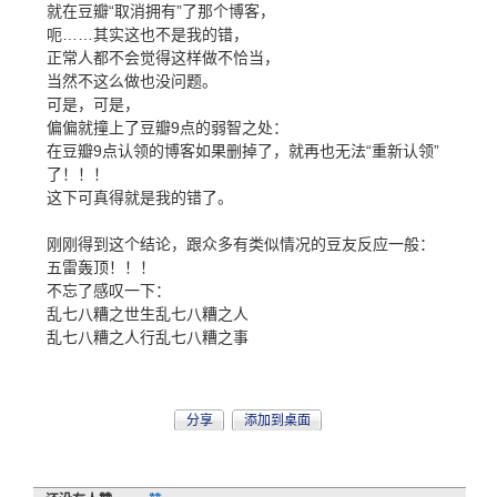
就在豆瓣“取消拥有”了那个博客，
呃……其实这也不是我的错，
正常人都不会觉得这样做不恰当，
当然不这么做也没问题。
可是，可是，
偏偏就撞上了豆瓣9点的弱智之处：
在豆瓣9点认领的博客如果删掉了，就再也无法“重新认领”
了！！！
这下可真得就是我的错了。
刚刚得到这个结论，跟众多有类似情况的豆友反应一般：
五雷轰顶！！！
不忘了感叹一下：
乱七八糟之世生乱七八糟之人
乱七八糟之人行乱七八糟之事
分享
添加到桌面