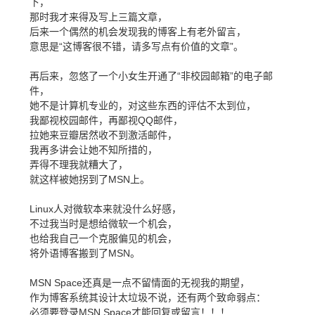
下，
那时我才来得及写上三篇文章，
后来一个偶然的机会发现我的博客上有老外留言，
意思是“这博客很不错，请多写点有价值的文章”。
再后来，忽悠了一个小女生开通了“非校园邮箱”的电子邮
件，
她不是计算机专业的，对这些东西的评估不太到位，
我鄙视校园邮件，再鄙视QQ邮件，
拉她来豆瓣居然收不到激活邮件，
我再多讲会让她不知所措的，
弄得不理我就糟大了，
就这样被她拐到了MSN上。
Linux人对微软本来就没什么好感，
不过我当时是想给微软一个机会，
也给我自己一个克服偏见的机会，
将外语博客搬到了MSN。
MSN Space还真是一点不留情面的无视我的期望，
作为博客系统其设计太垃圾不说，还有两个致命弱点：
必须要登录MSN Space才能回复或留言！！！