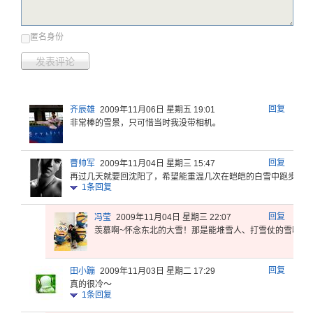
匿名身份
发表评论
回复
齐辰雄
2009年11月06日 星期五 19:01
非常棒的雪景，只可惜当时我没带相机。
回复
曹帅军
2009年11月04日 星期三 15:47
再过几天就
要回沈阳了
，希望能重
温几次在皑
皑的白雪中
跑步的感
1
条回复
回复
冯莹
2009年11月04日 星期三 22:07
羡慕啊~怀
念东北的大
雪！那是能
堆雪人、打
雪仗的雪啊
(*
回复
田小蹦
2009年11月03日 星期二 17:29
真的很冷～
1
条回复