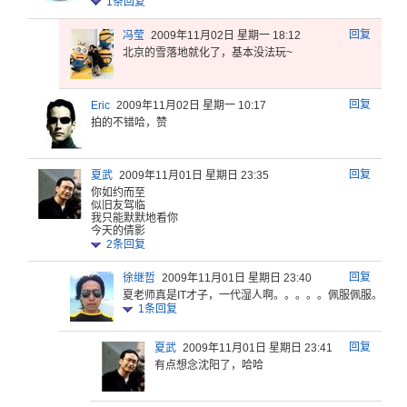
1
条回复
回复
冯莹
2009年11月02日 星期一 18:12
北京的雪落地就化了，基本没法玩~
回复
Eric
2009年11月02日 星期一 10:17
拍的不错哈，赞
回复
夏武
2009年11月01日 星期日 23:35
你如约而至
似旧友驾
临
我只能
默默地看你
今天的倩
影
2
条回复
回复
徐继哲
2009年11月01日 星期日 23:40
夏老师真是
IT才子，
一代湿人啊
。。。。。
佩服佩服。
。。
1
条回复
回复
夏武
2009年11月01日 星期日 23:41
有点想念沈阳了，哈哈