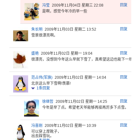
回复
冯莹
2009年11月04日 星期三 22:08
是啊，感觉今年冷的早一些
回复
朱长明
2009年11月03日 星期二 13:52
雪景很漂亮啊。
回复
盛艳
2009年11月02日 星期一 19:04
很漂亮，没
想到今年这
么早就下雪
了，真希望
这边也能下
一场～
回复
范占伟(军旗)
2009年11月02日 星期一 14:04
北京这么早下雪啊!羡慕!
1
条回复
回复
徐继哲
2009年11月02日 星期一 14:25
今年是早了
点。希望老
天爷能够再
接再厉多下
点雪。
回复
冯喜刚
2009年11月02日 星期一 10:39
可以穿上厚靴子，
出去踩雪玩。