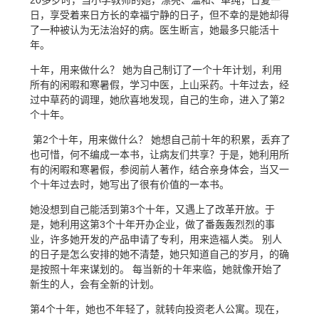
20多岁时，当小学教师的她，漂亮、温和、单纯，日复一
日，享受着来日方长的幸福宁静的日子，但不幸的是她却得
了一种被认为无法治好的病。医生断言，她最多只能活十
年。
十年，用来做什么？ 她为自己制订了一个十年计划，利用
所有的闲暇和寒暑假，学习中医，上山采药。十年过去，经
过中草药的调理，她欣喜地发现，自己的生命，进入了第2
个十年。
第2个十年，用来做什么？ 她想自己前十年的积累，丢弃了
也可惜，何不编成一本书，让病友们共享？于是，她利用所
有的闲暇和寒暑假，参阅前人著作，结合亲身体会，当又一
个十年过去时，她写出了很有价值的一本书。
她没想到自己能活到第3个十年，又遇上了改革开放。于
是，她利用这第3个十年开办企业，做了番轰轰烈烈的事
业，许多她开发的产品申请了专利，用来造福人类。 别人
的日子是怎么安排的她不清楚，她只知道自己的岁月，的确
是按照十年来谋划的。 每当新的十年来临，她就像开始了
新生的人，会有全新的计划。
第4个十年，她也不年轻了，就转向投资老人公寓。现在，