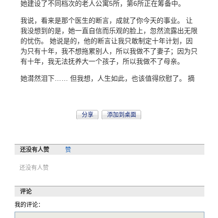
她建设了不同档次的老人公寓5所，第6所正在筹备中。
我说，看来是那个医生的断言，成就了你今天的事业。 让
我没想到的是，她一直自信而乐观的脸上，忽然流露出无限
的忧伤。 她说是的，他的断言让我只敢制定十年计划，因
为只有十年，我不想拖累别人，所以我做不了妻子；因为只
有十年，我无法抚养大一个孩子，所以我做不了母亲。
她潸然泪下…… 但我想，人生如此，也该值得欣慰了。 摘
分享
添加到桌面
还没有人赞
赞
还没有人赞
评论
我的评论：