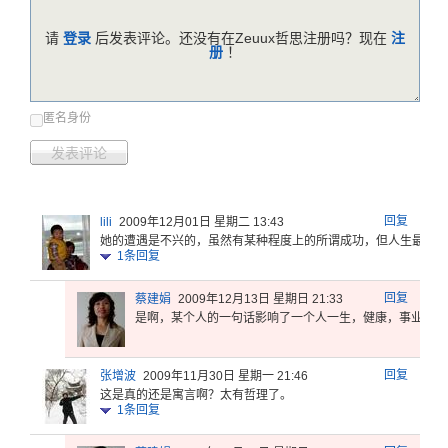
请
登录
后发表评论。还没有在Zeuux哲思注册吗？现在
注
册
！
匿名身份
发表评论
回复
lili
2009年12月01日 星期二 13:43
她的遭遇是
不兴的，虽
然有某种程
度上的所谓
成功，但人
生最基本
1
条回复
回复
蔡建娟
2009年12月13日 星期日 21:33
是啊，某个
人的一句话
影响了一个
人一生，健
康，事业，
家
回复
张增波
2009年11月30日 星期一 21:46
这是真的还是寓言啊？太有哲理了。
1
条回复