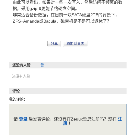
由此可以看出，如果对一些一次写入，然后访问不频繁的数
据，采用gzip-9更能节约硬盘空间。
非常适合备份数据，在目前一块SATA硬盘2TB的背景下，
ZFS+Amanda或Bacula，磁带机是不是可以退休了？
分享
添加到桌面
还没有人赞
赞
还没有人赞
评论
我的评论：
请
登录
后发表评论。还没有在Zeuux哲思注册吗？现在
注
册
！