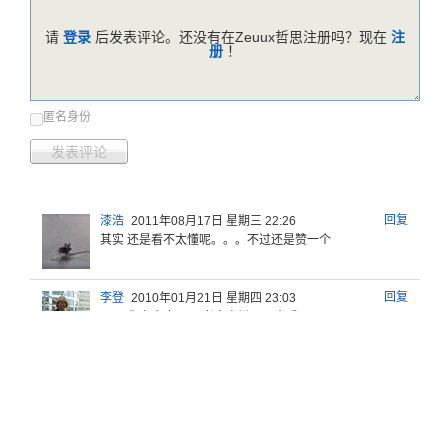
请
登录
后发表评论。还没有在Zeuux哲思注册吗？现在
注
册
！
匿名身份
发表评论
回复
漆浩
2011年08月17日 星期三 22:26
其实 还是看不太懂呢。。。不过还是赞一个
回复
李登
2010年01月21日 星期四 23:03
呵呵 先占个座 明天考完自辩再回来看...
反馈意见
帮助中心
服务条款
版权声明
关于哲思
Zeuux © 2026
京ICP备05028076号