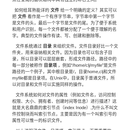
如何给耳熟能详的
文件
给一个明确的定义？其实可以
把
文件
看作是一个有序字节串，字节串中第一个字节
是文件的头，最后一个字节是文件的尾。为了便于系统
和用户识别，每一个文件都被分配了一个便于理解的名
字。典型的文件操作有读、写、创建和删除等。
文件系统通过
目录
来组织文件。文件目录好比一个文
件夹，用来容纳相关文件。因为目录也可以包含子目
录，所以目录可以层层嵌套，形成文件路径。路径中的
每一部分被称作
目录项
，例如“/home/clj/myfile”是文件
路径的一个例子，其中根目录是/，目录home,clj和文件
myfile都是目录项。在Unix中，目录属于普通文件，所
以对目录和文件可以实施同样的操作。
文件系统如何对文件的属性（例如文件名，访问控制
权限、大小、拥有者、创建时间等信息）进行描述？这
就是大名鼎鼎的索引节点（index Inode）,为什么不叫文
件控制块而叫索引节点，主要是因为有一个叫索引号的
属性可以惟一的标识文件。