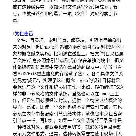
cache）就承担此角色，最近最常使用的目录项对象被
放在这种缓存中，以加速把文件路径名转换成索引节
点，也就是路径中的最后一项（文件）对应的索引节
点。
l
为仁由己
文件，目录项，索引节点，超级块，实际上是抽象出
来的对象，但Linux文件系统在物理磁盘布局时把这些抽
象的概念赋之实施。比如说在磁盘上，把文件(目录也属
于文件)信息按照索引节点形式存储在单独的块中；把文
件系统控制信息集中存储在磁盘的超级块中，等等（看
看Ext2/Ext3磁盘信息的存储就了然）。各个具体文件系
统尽力“成己”，实现了这些概念，VFS的设计目标就是
要保证与这些文件系统协同工作。比如，FAT或NTFS这
样的非Unix风格的文件系统，虽然也可以在Linux上工
作，但是它们必须经过封装，提供一个符合这些概念的
界面。比如，即使一个文件系统不支持索引节点，它也
必须在内存中装配索引节点结构体，就像它本身包含索
引节点一样。再比如，如果一个文件系统将目录看作是
一种特殊对象，那么要想使用VFS，就必须将目录重新
表示为文件形式。通常，这种转换需要在使用现场引入