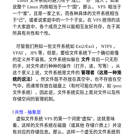
Linux
文件系统的魅力在于“成己
”
亦
“
成人”。如果
说整个
Linux
内核相当于一个“国”，那么，
VFS
相当于
一个“家”，且是一家之长，而各种具体的文件系统相当
于“己”，或者说家庭中的一个个子女。在
VFS
统领的这
个大家庭中，各个成员之所以能相互友好共存，在于其
所具有共性和个性。
尽管我们熟知一些文件系统如
Ext2/Ext3
，
NTFS
，
VFAT
，
JFS
等，但是，要给文件系统下一个确切易懂
的定义并不容易。文件系统似躲在
文件
背后一只无形
的手，对文件进行种种的操作（打开，读，写等），从
这个意义上说，文件系统是文件的
管理者（这是一种笼
统的说法）
。然文件既不存放在真空中，也不存放在空
气中，而通常存放在磁盘上（有时可能在内存，如
/proc
文件系统），因此说，文件系统实际上是对文件以及所
存储空间的管理机制。
l
共性
-
抽象层
虚拟文件系统
VFS
的第一个词是“虚拟”，这就意味
着，这样的文件系统在磁盘（或其他
存储介质上）并没
有对应的存储信息。那么，这样一个虚无的文件系统到