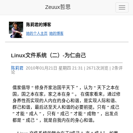
Zeuux哲思
Toggle
naviga
陈莉君的博客
她的个人主页
她的博客
Linux文件系统（二）-为仁由己
陈莉君
2010年01月21日 星期四 21:31 | 2671次浏览 | 2条评
论
儒家倡导
“
修身齐家治国平天下
”
，认为
“
天下之本在
国，国之本在家，家之本在身
”
。
在儒家看来，通过修
身养性而实现的人内在的身心和谐，是实现人际和谐、
群己和谐，最后达至天人和谐的必要前提。只有
“
成己
”
才能
“
成人
”
，只有
“
成己
”
才能
“
成物
”
，出发点
都是
“
成己
”
，就是自我内在的身心和谐。