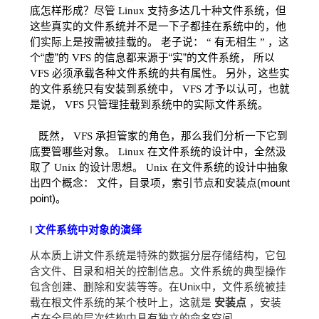
底怎样形成？尽管
Linux
支持多达几十种文件系统，但
这些真实的文件系统并不是一下子都挂在系统中的，他
们实际上是按需被挂载的。
老子说：
“
有无相生
”
，这
个“虚”的
VFS
的信息都来源于“实”的文件系统，
所以
VFS
必须承载各种文件系统的共有属性。
另外，这些实
的文件系统只有安装到系统中，
VFS
才予以认可，也就
是说，
VFS
只管理挂载到系统中的实际文件系统。
既然，
VFS
承担管家的角色，那么我们分析一下它到
底要管哪些对象。
Linux
在文件系统的设计中，全然汲
取了
Unix
的设计思想。
Unix
在文件系统的设计中抽象
出四个概念：
文件，目录项，索引节点和安装点(mount
point)。
l
文件系统中对象的演绎
从本质上讲文件系统是特殊的数据分层存储结构，它包
含文件、目录和相关的控制信息。文件系统的典型操作
包含创建、删除和安装等等。在Unix中，文件系统被挂
载在根文件系统的某个枝叶上，这就是
安装点
，安装
点在全局的层次结构中具有独立的命名空间。