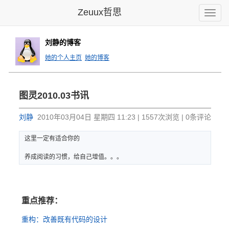
Zeuux哲思
Toggle
naviga
刘静的博客
她的个人主页
她的博客
图灵2010.03书讯
刘静
2010年03月04日 星期四 11:23 | 1557次浏览 | 0条评论
这里一定有
适合你的
养成
阅读的习惯
，给自己增
值。。。
重点推荐：
重构：改善既有代码的设计