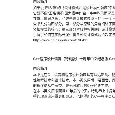
内容简介
如果说“四人帮”的《设计模式》是设计模式领域的“圣
它既不像“圣经”那样因为惜字如金、字字珠玑而深奥
并蓄、博采众长，也许是设计模式领域里的下一个
全书共分为四部分，第一部分从原理的角度阐述了面
紧扣模式的核心；第三部分对各种相关联的设计模
讲解了如何在实际开发中将各种设计模式混合起来使
http://www.china-pub.com/196412
C++程序设计语言（特别版）十周年中文纪念版 C+
内容简介
本书是在C++语言和程序设计领域具有深远影响、畅
性编程技术和设计技术。本书英文原版一经面世，即
的程序员从中获益，是无可取代的C++经典力作。
在本书英文原版面世10年后的今天，特别奉上十周
得的理论应用得更加灵活，也期望新的C++程序员