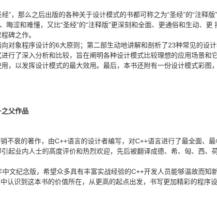
经”，那么之后出版的各种关于设计模式的书都可称之为“圣经”的“注释版”或
、晦涩和难懂，又比“圣经”的“注释版”更深刻和全面、更通俗和生动、更
里程碑之作。
向对象程序设计的6大原则；第二部生动地讲解和剖析了23种常见的设计
式进行了深入分析和比较，旨在阐明各种设计模式比较理想的应用场景和它
用，以发挥设计模式的最大效用。最后，本书还附有一份设计模式彩图，
+之父作品
销不衰的著作，由C++语言的设计者编写，对C++语言进行了最全面、最权
引起业内人士的高度评价和热烈欢迎，先后被翻译成德、希、匈、西、荷
年中文纪念版，希望众多具有丰富实战经验的C++开发人员能够温故而知新
从中认识到这本书的价值所在，从更高的起点出发，书写更加精彩的程序