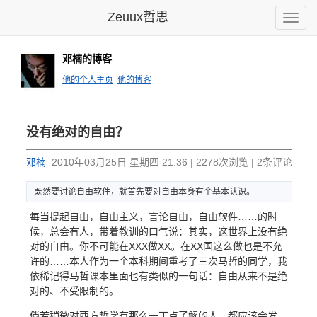
Zeuux哲思
Toggle
naviga
邓楠的博客
他的个人主页
他的博客
没有绝对的自由？
邓楠
2010年03月25日 星期四 21:36 | 2278次浏览 | 2条评论
既然要讨论
自由软件，
就首先要对
自由本身有
个基本认识
。
每当提起自由，自由主义，言论自由，自由软件……的时
候，总会有人，带着教训的口气说：其实，这世界上没有绝
对的自由。你不可能在XXX做XX。在XX国这么做也是不允
许的……本人作为一个本科期间重考了三次马哲的同学，我
依稀记得马哲课本里面也有类似的一句话：自由从来不是绝
对的、不受限制的。
倘若稍微对西方哲学有那么一丁点了解的人，都应该会发