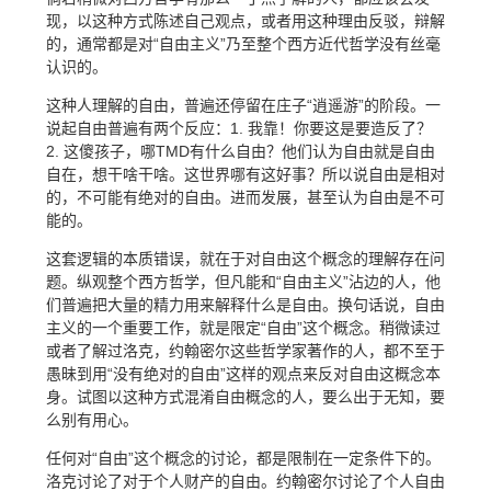
现，以这种方式陈述自己观点，或者用这种理由反驳，辩解
的，通常都是对“自由主义”乃至整个西方近代哲学没有丝毫
认识的。
这种人理解的自由，普遍还停留在庄子“逍遥游”的阶段。一
说起自由普遍有两个反应：1. 我靠！你要这是要造反了？
2. 这傻孩子，哪TMD有什么自由？他们认为自由就是自由
自在，想干啥干啥。这世界哪有这好事？所以说自由是相对
的，不可能有绝对的自由。进而发展，甚至认为自由是不可
能的。
这套逻辑的本质错误，就在于对自由这个概念的理解存在问
题。纵观整个西方哲学，但凡能和“自由主义”沾边的人，他
们普遍把大量的精力用来解释什么是自由。换句话说，自由
主义的一个重要工作，就是限定“自由”这个概念。稍微读过
或者了解过洛克，约翰密尔这些哲学家著作的人，都不至于
愚昧到用“没有绝对的自由”这样的观点来反对自由这概念本
身。试图以这种方式混淆自由概念的人，要么出于无知，要
么别有用心。
任何对“自由”这个概念的讨论，都是限制在一定条件下的。
洛克讨论了对于个人财产的自由。约翰密尔讨论了个人自由