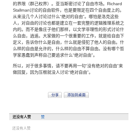
的界限（群己权界）。亚当斯密讨论了自由市场。Richard
Stallman讨论的自由软件，也是要限定在四个自由度上的。
从来没几个人讨论过什么“绝对的自由”。哪怕是洛克这些
人，对自由的讨论也都是建立在一套完整的逻辑推理系统之
内的。而不是像庄子他们那样，以文学非理性的形式讨论什
么自由，逍遥。大家做的一个很重要的工作，就是给自由下
定义，告诉你什么是自由，什么就是侵犯了他人的自由。什
么样的自由是允许的，什么样的自由不算自由。没有哪个哲
学家愚蠢到声称自己要追求什么“绝对自由”。
所以，对于很多事情，请不要再用一句“没有绝对的自由”来
做回复，因为压根就没人讨论“绝对自由”。
分享
添加到桌面
还没有人赞
赞
还没有人赞