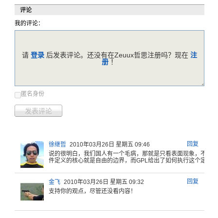
评论
我的评论：
请
登录
后发表评论。还没有在Zeuux哲思注册吗？现在
注
册
！
匿名身份
发表评论
回复
徐继哲
2010年03月26日 星期五 09:46
说的很明白
，我们国人
有一个毛病
，那就是只
看表面现象
，不爱思
件定义
的核心就是
自由的边界
，而GPL
给出了如何
执行这个定
义的
回复
金飞
2010年03月26日 星期五 09:32
支持你的观点，尽管还没看内容！