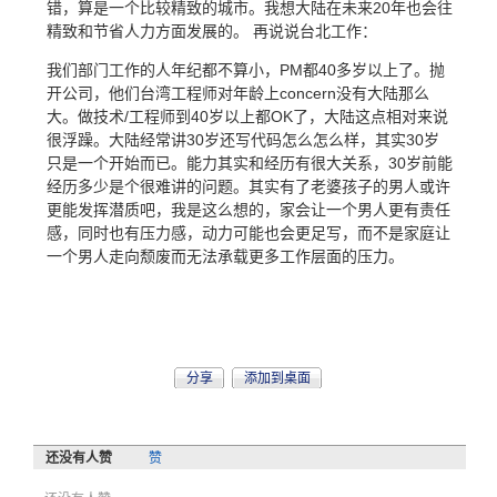
错，算是一个比较精致的城市。我想大陆在未来20年也会往
精致和节省人力方面发展的。 再说说台北工作：
我们部门工作的人年纪都不算小，PM都40多岁以上了。抛
开公司，他们台湾工程师对年龄上concern没有大陆那么
大。做技术/工程师到40岁以上都OK了，大陆这点相对来说
很浮躁。大陆经常讲30岁还写代码怎么怎么样，其实30岁
只是一个开始而已。能力其实和经历有很大关系，30岁前能
经历多少是个很难讲的问题。其实有了老婆孩子的男人或许
更能发挥潜质吧，我是这么想的，家会让一个男人更有责任
感，同时也有压力感，动力可能也会更足写，而不是家庭让
一个男人走向颓废而无法承载更多工作层面的压力。
分享
添加到桌面
还没有人赞
赞