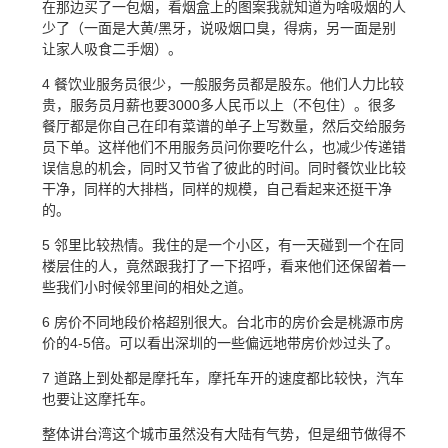
在那边买了一包烟，看烟盒上的图案我就知道为啥吸烟的人
少了（一面是大黄/黑牙，说吸烟口臭，得病，另一面是别
让家人吸食二手烟）。
4 餐饮业服务员很少，一般服务员都是股东。他们人力比较
贵，服务员月薪也要3000多人民币以上（不包住）。很多
餐厅都是你自己在印有菜谱的单子上写数量，然后交给服务
员下单。这样他们不用服务员问你要吃什么，也减少传递错
误信息的机会，同时又节省了彼此的时间。同时餐饮业比较
干净，同样的大排档，同样的规模，自己看起来还挺干净
的。
5 邻里比较热情。我住的是一个小区，有一天碰到一个在同
楼层住的人，竟然跟我打了一下招呼，看来他们还保留着一
些我们小时候邻里间的相处之道。
6 房价不同地段价格超别很大。台北市的房价会是桃源市房
价的4-5倍。可以看出深圳的一些偏远地带房价炒过头了。
7 道路上到处都是摩托车，摩托车开的速度都比较快，汽车
也要让这摩托车。
整体讲台湾这个城市虽然没有大陆有气势，但是细节做得不